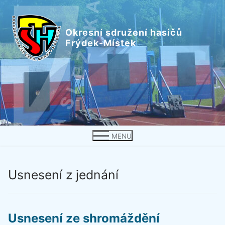
Přeskočit
na
Okresní sdružení hasičů
obsah
Frýdek-Místek
MENU
Usnesení z jednání
Usnesení ze shromáždění