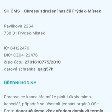
SH ČMS – Okresní sdružení hasičů Frýdek-Místek
Pavlíkova 2264
738 01 Frýdek-Místek
IČ: 64122476
DIČ: CZ64122476
číslo účtu:
2701610775/2010
datová schránka:
qajg57h
ÚŘEDNÍ HODINY
Pracovnice kanceláře může plnit i úkoly mimo
kancelář, případně se účastnit jednání orgánů OSH.
Proto
doporučujeme vždy předem domluvit termín