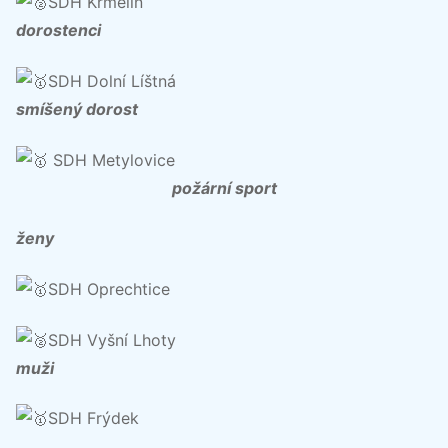
SDH Krmelín
dorostenci
SDH Dolní Líštná
smíšený dorost
SDH Metylovice
požární sport
ženy
SDH Oprechtice
SDH Vyšní Lhoty
muži
SDH Frýdek