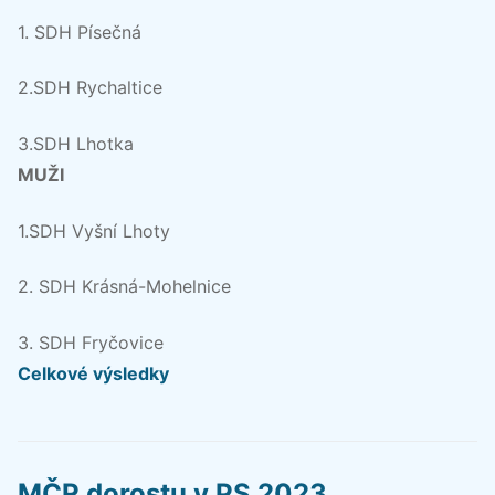
1. SDH Písečná
2.SDH Rychaltice
3.SDH Lhotka
MUŽI
1.SDH Vyšní Lhoty
2. SDH Krásná-Mohelnice
3. SDH Fryčovice
Celkové výsledky
MČR dorostu v PS 2023