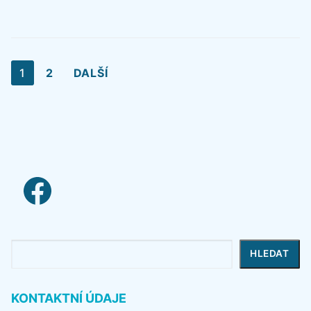
Stránkování
1
2
DALŠÍ
příspěvků
facebook link
Hledat
HLEDAT
KONTAKTNÍ ÚDAJE