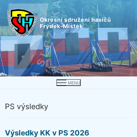
Přeskočit
na
Okresní sdružení hasičů
obsah
Frýdek-Místek
MENU
PS výsledky
Výsledky KK v PS 2026