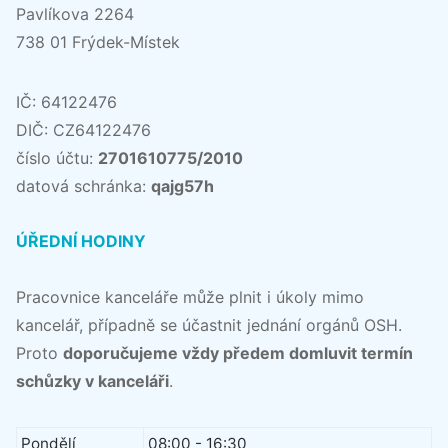
Pavlíkova 2264
738 01 Frýdek-Místek
IČ: 64122476
DIČ: CZ64122476
číslo účtu:
2701610775/2010
datová schránka:
qajg57h
ÚŘEDNÍ HODINY
Pracovnice kanceláře může plnit i úkoly mimo
kancelář, případně se účastnit jednání orgánů OSH.
Proto
doporučujeme vždy předem domluvit termín
schůzky v kanceláři
.
Pondělí
08:00 - 16:30