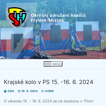
Přeskočit
na
Okresní sdružení hasičů
obsah
Frýdek-Místek
MENU
Krajské kolo v PS 15. -16. 6. 2024
OSH
19. 6. 2024
OORR
O víkendu 15. – 16. 6. 2024 se na stadionu v Třinci