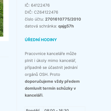
IČ: 64122476
DIČ: CZ64122476
číslo účtu:
2701610775/2010
datová schránka:
qajg57h
ÚŘEDNÍ HODINY
Pracovnice kanceláře může
plnit i úkoly mimo kancelář,
případně se účastnit jednání
orgánů OSH. Proto
doporučujeme vždy předem
domluvit termín schůzky v
kanceláři
.
Pondělí
08:00 - 16:30