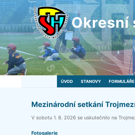
Přeskočit
na
Okresní 
obsah
ÚVOD
STANOVY
FORMULÁŘE
Mezinárodní setkání Trojmez
V sobotu 1. 8. 2026 se uskutečnilo na Trojmez
Fotogalerie