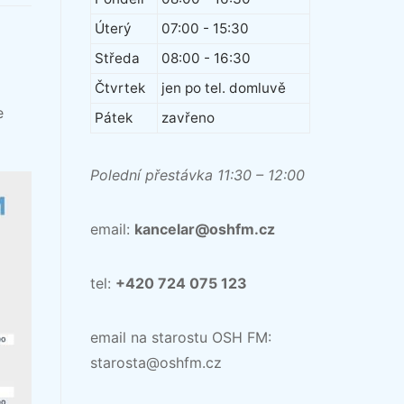
Úterý
07:00 - 15:30
Středa
08:00 - 16:30
Čtvrtek
jen po tel. domluvě
e
Pátek
zavřeno
Polední přestávka 11:30 – 12:00
email:
kancelar@oshfm.cz
tel:
+420 724 075 123
email na starostu OSH FM:
starosta@oshfm.cz