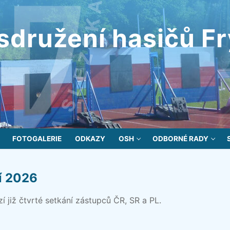
sdružení hasičů F
FOTOGALERIE
ODKAZY
OSH
ODBORNÉ RADY
í 2026
í již čtvrté setkání zástupců ČR, SR a PL.