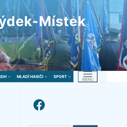
rýdek-Místek
SDH
MLADÍ HASIČI
SPORT
MENU
facebook link