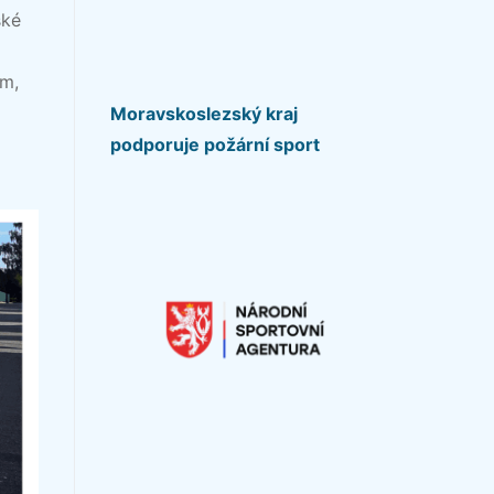
ské
em,
Moravskoslezský kraj
podporuje požární sport