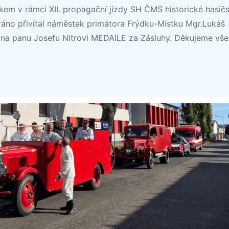
em v rámci XII. propagační jízdy SH ČMS historické hasič
áno přivítal náměstek primátora Frýdku-Místku Mgr.Lukáš
dána panu Josefu Nitrovi MEDAILE za Zásluhy. Děkujeme vš