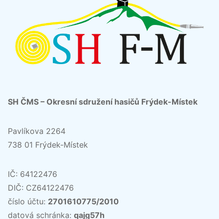
SH ČMS – Okresní sdružení hasičů Frýdek-Místek
Pavlíkova 2264
738 01 Frýdek-Místek
IČ: 64122476
DIČ: CZ64122476
číslo účtu:
2701610775/2010
datová schránka:
qajg57h