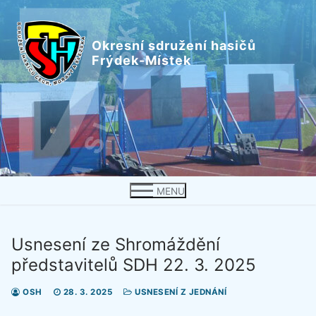
Přeskočit
na
Okresní sdružení hasičů
obsah
Frýdek-Místek
MENU
Usnesení ze Shromáždění
představitelů SDH 22. 3. 2025
OSH
28. 3. 2025
USNESENÍ Z JEDNÁNÍ