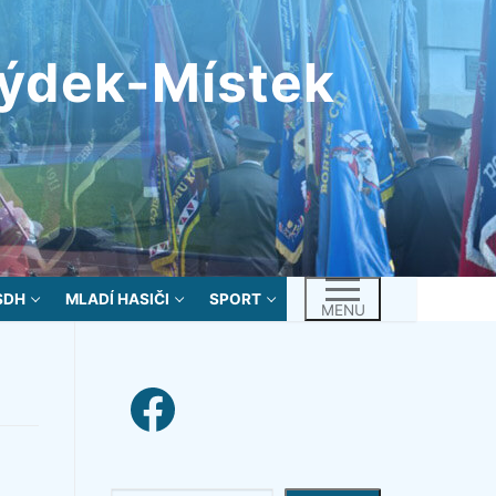
rýdek-Místek
SDH
MLADÍ HASIČI
SPORT
MENU
facebook link