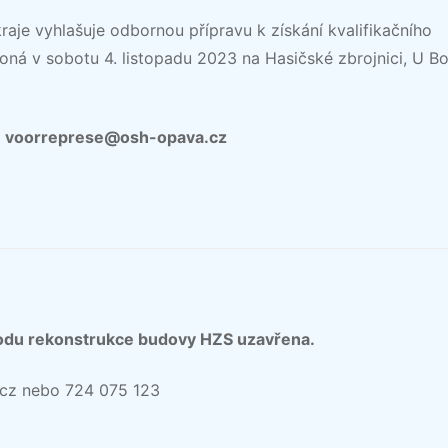
aje vyhlašuje odbornou přípravu k získání kvalifikačního
oná v sobotu 4. listopadu 2023 na Hasičské zbrojnici, U Bo
ail: voorreprese@osh-opava.cz
vodu rekonstrukce budovy HZS uzavřena.
.cz nebo 724 075 123