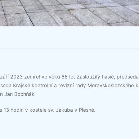
 září 2023 zemřel ve věku 66 let Zasloužilý hasič, předseda
edseda Krajské kontrolní a revizní rady Moravskoslezského k
an Jan Bochňák.
e 13 hodin v kostele sv. Jakuba v Plesné.