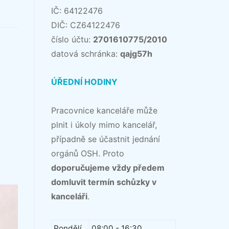
IČ: 64122476
DIČ: CZ64122476
číslo účtu:
2701610775/2010
datová schránka:
qajg57h
ÚŘEDNÍ HODINY
Pracovnice kanceláře může
plnit i úkoly mimo kancelář,
případně se účastnit jednání
orgánů OSH. Proto
doporučujeme vždy předem
domluvit termín schůzky v
kanceláři
.
Pondělí
08:00 - 16:30