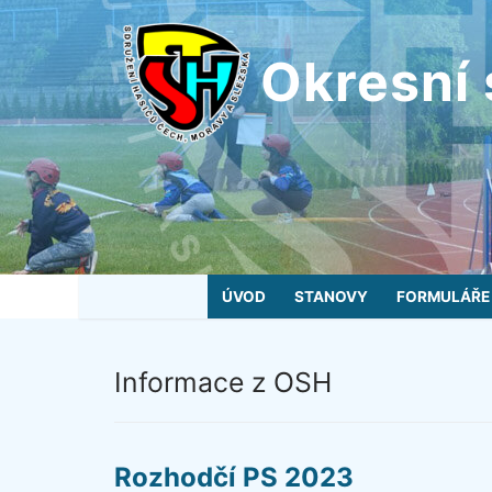
Přeskočit
na
Okresní 
obsah
ÚVOD
STANOVY
FORMULÁŘE
Informace z OSH
Rozhodčí PS 2023