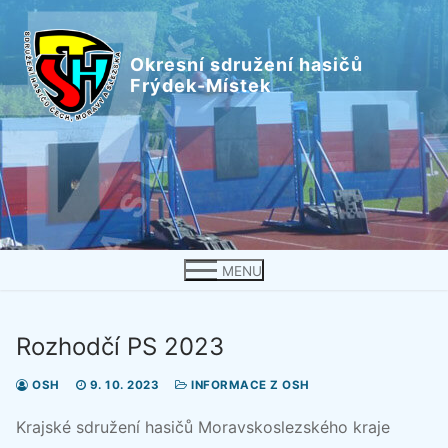
Přeskočit
na
Okresní sdružení hasičů
obsah
Frýdek-Místek
MENU
Rozhodčí PS 2023
OSH
9. 10. 2023
INFORMACE Z OSH
Krajské sdružení hasičů Moravskoslezského kraje