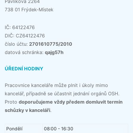
Pavlíkova 2264
738 01 Frýdek-Místek
IČ: 64122476
DIČ: CZ64122476
číslo účtu:
2701610775/2010
datová schránka:
qajg57h
ÚŘEDNÍ HODINY
Pracovnice kanceláře může plnit i úkoly mimo
kancelář, případně se účastnit jednání orgánů OSH.
Proto
doporučujeme vždy předem domluvit termín
schůzky v kanceláři
.
Pondělí
08:00 - 16:30