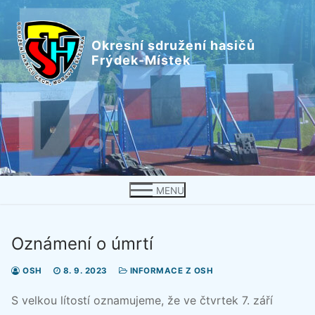
Přeskočit
na
Okresní sdružení hasičů
obsah
Frýdek-Místek
MENU
Oznámení o úmrtí
OSH
8. 9. 2023
INFORMACE Z OSH
S velkou lítostí oznamujeme, že ve čtvrtek 7. září