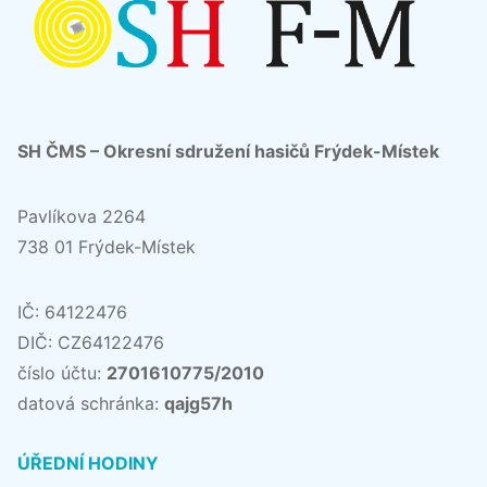
SH ČMS – Okresní sdružení hasičů Frýdek-Místek
Pavlíkova 2264
738 01 Frýdek-Místek
IČ: 64122476
DIČ: CZ64122476
číslo účtu:
2701610775/2010
datová schránka:
qajg57h
ÚŘEDNÍ HODINY