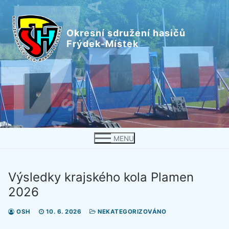
Přeskočit
na
Okresní sdružení hasičů
obsah
Frýdek-Místek
MENU
Výsledky krajského kola Plamen
2026
OSH
10. 6. 2026
NEKATEGORIZOVÁNO