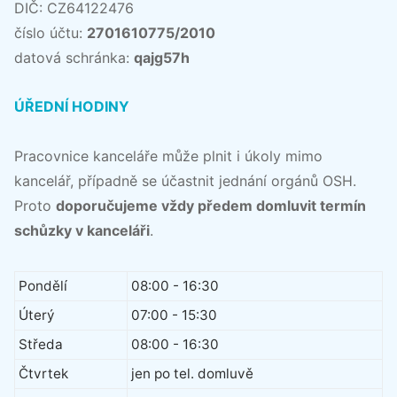
DIČ: CZ64122476
číslo účtu:
2701610775/2010
datová schránka:
qajg57h
ÚŘEDNÍ HODINY
Pracovnice kanceláře může plnit i úkoly mimo
kancelář, případně se účastnit jednání orgánů OSH.
Proto
doporučujeme vždy předem domluvit termín
schůzky v kanceláři
.
Pondělí
08:00 - 16:30
Úterý
07:00 - 15:30
Středa
08:00 - 16:30
Čtvrtek
jen po tel. domluvě