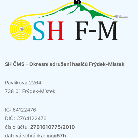
SH ČMS – Okresní sdružení hasičů Frýdek-Místek
Pavlíkova 2264
738 01 Frýdek-Místek
IČ: 64122476
DIČ: CZ64122476
číslo účtu:
2701610775/2010
datová schránka:
qajg57h