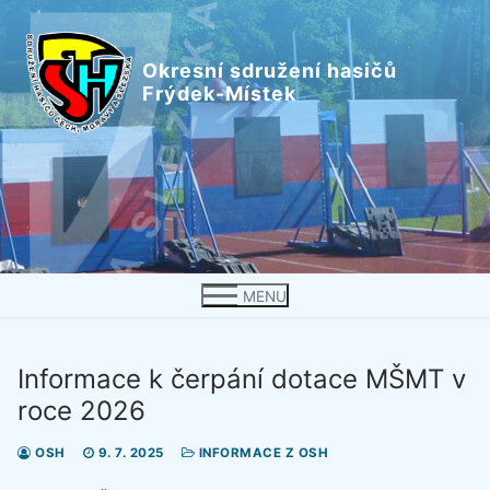
Přeskočit
na
Okresní sdružení hasičů
obsah
Frýdek-Místek
MENU
Informace k čerpání dotace MŠMT v
roce 2026
OSH
9. 7. 2025
INFORMACE Z OSH