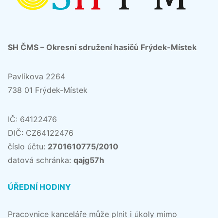
SH ČMS – Okresní sdružení hasičů Frýdek-Místek
Pavlíkova 2264
738 01 Frýdek-Místek
IČ: 64122476
DIČ: CZ64122476
číslo účtu:
2701610775/2010
datová schránka:
qajg57h
ÚŘEDNÍ HODINY
Pracovnice kanceláře může plnit i úkoly mimo