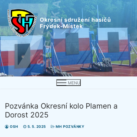
Přeskočit
na
Okresní sdružení hasičů
obsah
Frýdek-Místek
MENU
Pozvánka Okresní kolo Plamen a
Dorost 2025
OSH
5. 5. 2025
MH POZVÁNKY