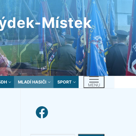
rýdek-Místek
SDH
MLADÍ HASIČI
SPORT
MENU
facebook link