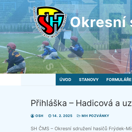
Přeskočit
na
Okresní 
obsah
ÚVOD
STANOVY
FORMULÁŘE
Přihláška – Hadicová a u
OSH
14. 2. 2025
MH POZVÁNKY
SH ČMS – Okresní sdružení hasičů Frýdek-Mí