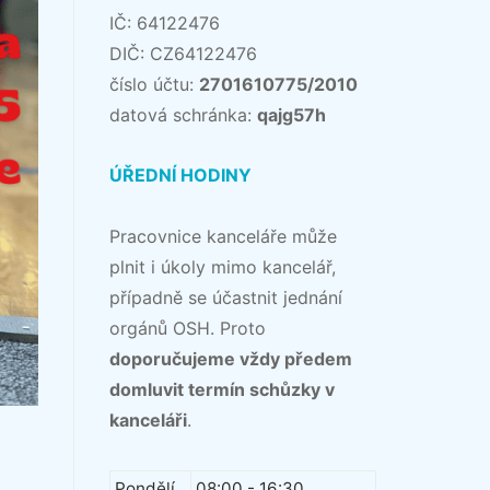
IČ: 64122476
DIČ: CZ64122476
číslo účtu:
2701610775/2010
datová schránka:
qajg57h
ÚŘEDNÍ HODINY
Pracovnice kanceláře může
plnit i úkoly mimo kancelář,
případně se účastnit jednání
orgánů OSH. Proto
doporučujeme vždy předem
domluvit termín schůzky v
kanceláři
.
Pondělí
08:00 - 16:30