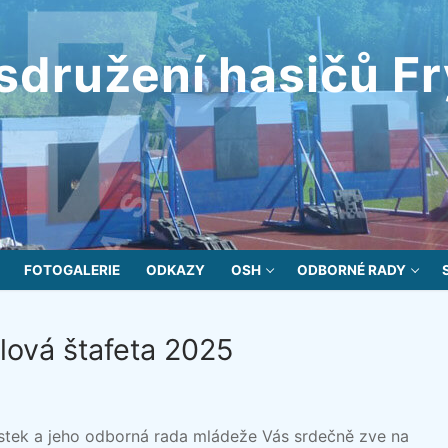
sdružení hasičů F
FOTOGALERIE
ODKAZY
OSH
ODBORNÉ RADY
zlová štafeta 2025
stek a jeho odborná rada mládeže Vás srdečně zve na