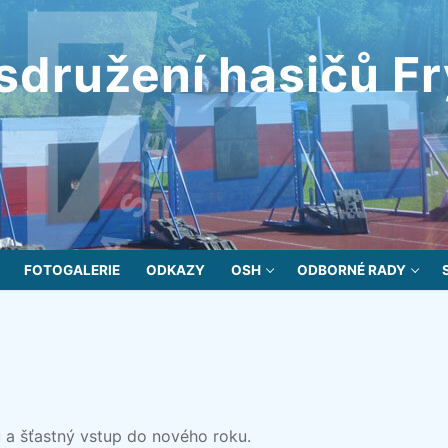
sdružení hasičů F
FOTOGALERIE
ODKAZY
OSH
ODBORNÉ RADY
 a šťastný vstup do nového roku.