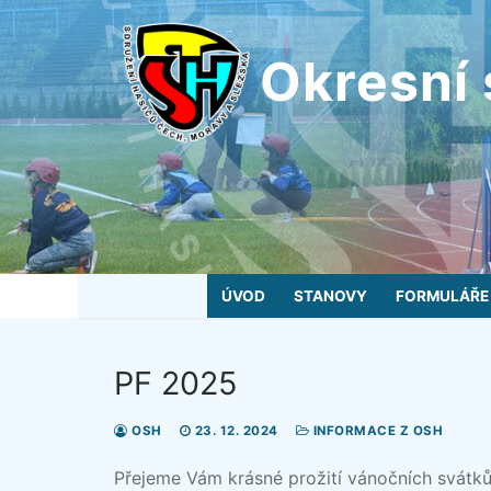
Přeskočit
na
Okresní 
obsah
ÚVOD
STANOVY
FORMULÁŘE
PF 2025
OSH
23. 12. 2024
INFORMACE Z OSH
Přejeme Vám krásné prožití vánočních svátků