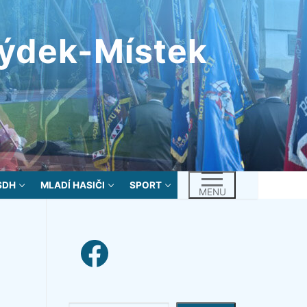
rýdek-Místek
SDH
MLADÍ HASIČI
SPORT
MENU
facebook link