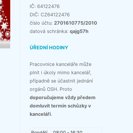
IČ: 64122476
DIČ: CZ64122476
číslo účtu:
2701610775/2010
datová schránka:
qajg57h
ÚŘEDNÍ HODINY
Pracovnice kanceláře může
plnit i úkoly mimo kancelář,
případně se účastnit jednání
orgánů OSH. Proto
doporučujeme vždy předem
domluvit termín schůzky v
kanceláři
.
Pondělí
08:00 - 16:30