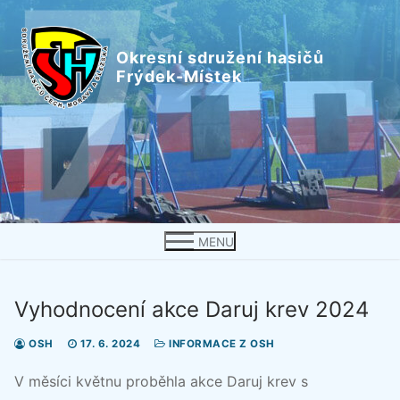
Přeskočit
na
Okresní sdružení hasičů
obsah
Frýdek-Místek
MENU
Vyhodnocení akce Daruj krev 2024
OSH
17. 6. 2024
INFORMACE Z OSH
V měsíci květnu proběhla akce Daruj krev s