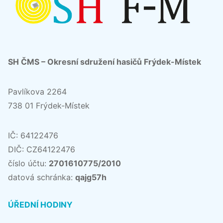
SH ČMS – Okresní sdružení hasičů Frýdek-Místek
Pavlíkova 2264
738 01 Frýdek-Místek
IČ: 64122476
DIČ: CZ64122476
číslo účtu:
2701610775/2010
datová schránka:
qajg57h
ÚŘEDNÍ HODINY