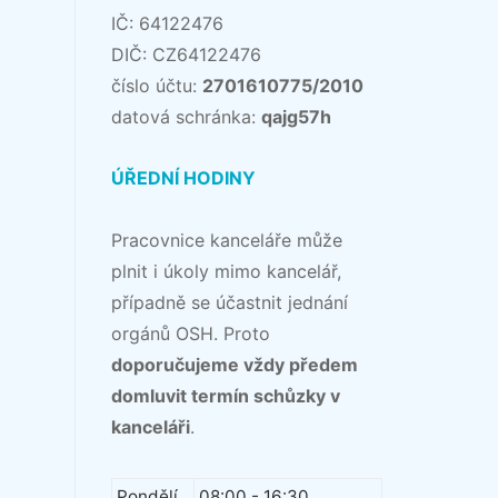
IČ: 64122476
DIČ: CZ64122476
číslo účtu:
2701610775/2010
datová schránka:
qajg57h
ÚŘEDNÍ HODINY
Pracovnice kanceláře může
plnit i úkoly mimo kancelář,
případně se účastnit jednání
orgánů OSH. Proto
doporučujeme vždy předem
domluvit termín schůzky v
kanceláři
.
Pondělí
08:00 - 16:30