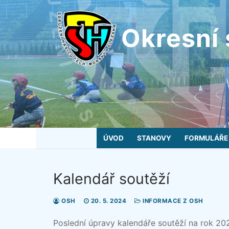
Přeskočit
na
Okresní 
obsah
ÚVOD
STANOVY
FORMULÁŘE
Kalendář soutěží
OSH
20. 5. 2024
INFORMACE Z OSH
Poslední úpravy kalendáře soutěží na rok 20