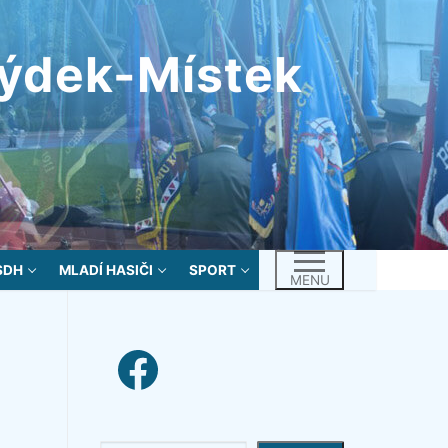
rýdek-Místek
SDH
MLADÍ HASIČI
SPORT
MENU
facebook link