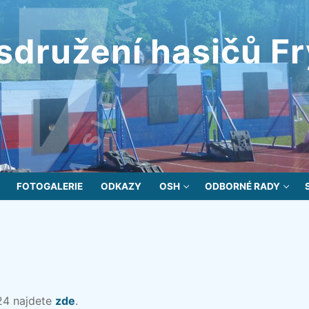
sdružení hasičů F
FOTOGALERIE
ODKAZY
OSH
ODBORNÉ RADY
24 najdete
zde
.