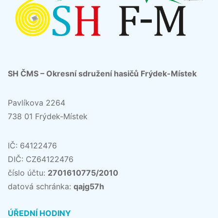
SH ČMS – Okresní sdružení hasičů Frýdek-Místek
Pavlíkova 2264
738 01 Frýdek-Místek
IČ: 64122476
DIČ: CZ64122476
číslo účtu:
2701610775/2010
datová schránka:
qajg57h
ÚŘEDNÍ HODINY