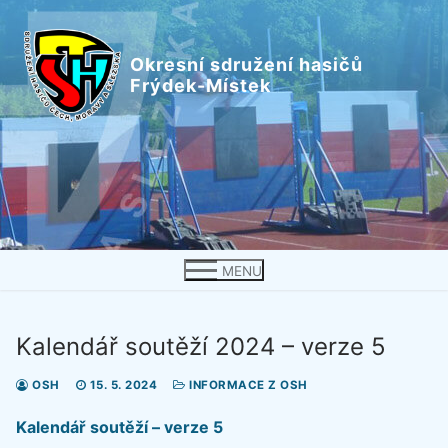
Přeskočit
na
Okresní sdružení hasičů
obsah
Frýdek-Místek
MENU
Kalendář soutěží 2024 – verze 5
OSH
15. 5. 2024
INFORMACE Z OSH
Kalendář soutěží – verze 5