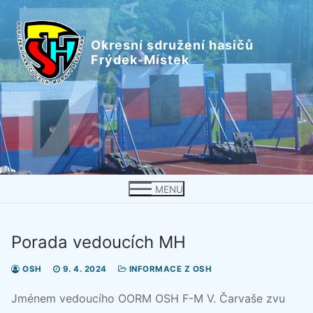
Přeskočit
na
Okresní sdružení hasičů
obsah
Frýdek-Místek
MENU
Porada vedoucích MH
OSH
9. 4. 2024
INFORMACE Z OSH
Jménem vedoucího OORM OSH F-M V. Čarvaše zvu