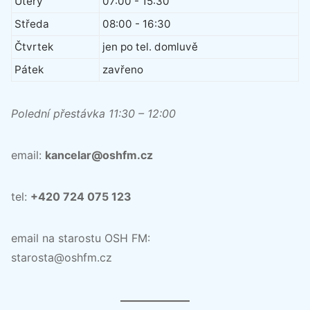
Úterý
07:00 - 15:30
Středa
08:00 - 16:30
Čtvrtek
jen po tel. domluvě
Pátek
zavřeno
Polední přestávka 11:30 – 12:00
email:
kancelar@oshfm.cz
tel:
+420 724 075 123
email na starostu OSH FM:
starosta@oshfm.cz