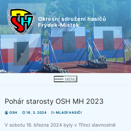
Přeskočit
na
Okresní sdružení hasičů
obsah
Frýdek-Místek
MENU
Pohár starosty OSH MH 2023
OSH
16. 3. 2024
MLADÍ HASIČI
V sobotu 16. března 2024 byly v Třinci slavnostně