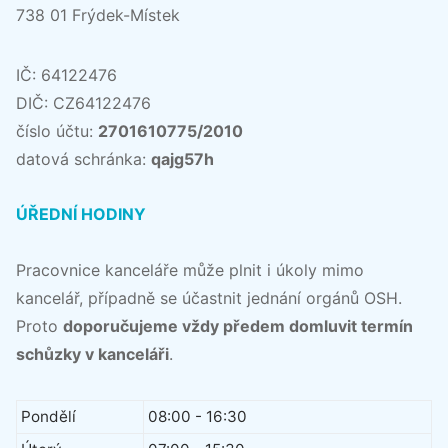
738 01 Frýdek-Místek
IČ: 64122476
DIČ: CZ64122476
číslo účtu:
2701610775/2010
datová schránka:
qajg57h
ÚŘEDNÍ HODINY
Pracovnice kanceláře může plnit i úkoly mimo
kancelář, případně se účastnit jednání orgánů OSH.
Proto
doporučujeme vždy předem domluvit termín
schůzky v kanceláři
.
Pondělí
08:00 - 16:30