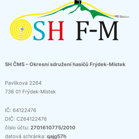
SH ČMS – Okresní sdružení hasičů Frýdek-Místek
Pavlíkova 2264
738 01 Frýdek-Místek
IČ: 64122476
DIČ: CZ64122476
číslo účtu:
2701610775/2010
datová schránka:
qajg57h