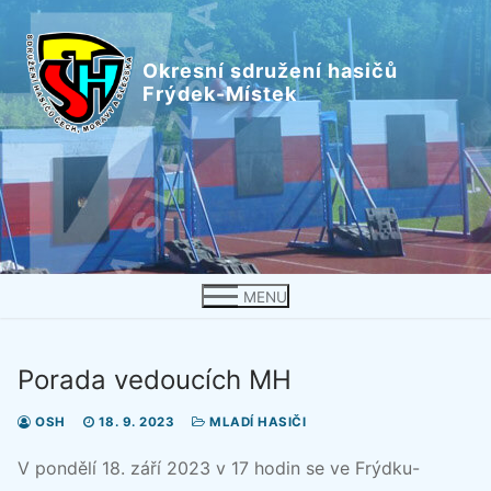
Přeskočit
na
Okresní sdružení hasičů
obsah
Frýdek-Místek
MENU
Porada vedoucích MH
OSH
18. 9. 2023
MLADÍ HASIČI
V pondělí 18. září 2023 v 17 hodin se ve Frýdku-