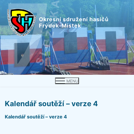
Přeskočit
na
Okresní sdružení hasičů
obsah
Frýdek-Místek
MENU
Kalendář soutěží – verze 4
Kalendář soutěží – verze 4