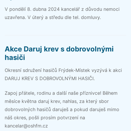
V pondělí 8. dubna 2024 kancelář z důvodu nemoci
uzavřena. V úterý a středu dle tel. domluvy.
Akce Daruj krev s dobrovolnými
hasiči
Okresní sdružení hasičů Frýdek-Místek vyzývá k akci
DARUJ KREV S DOBROVOLNÝMI HASIČI.
Zapoj přátele, rodinu a další naše příznivce! Během
měsíce května daruj krev, nahlas, za který sbor
dobrovolných hasičů daruješ a pokud daruješ mimo
náš okres, pošli prosím potvrzení na
kancelar@oshfm.cz