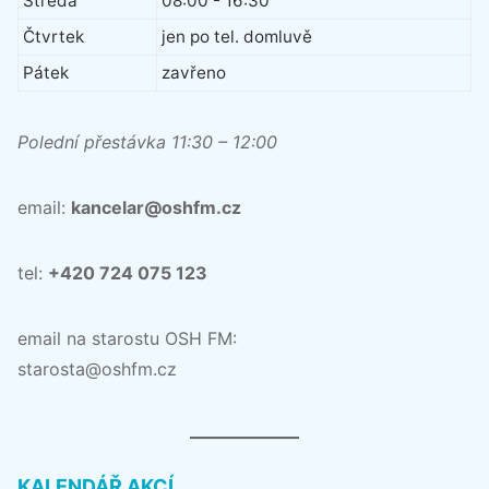
Středa
08:00 - 16:30
Čtvrtek
jen po tel. domluvě
Pátek
zavřeno
Polední přestávka 11:30 – 12:00
email:
kancelar@oshfm.cz
tel:
+420 724 075 123
email na starostu OSH FM:
starosta@oshfm.cz
KALENDÁŘ AKCÍ