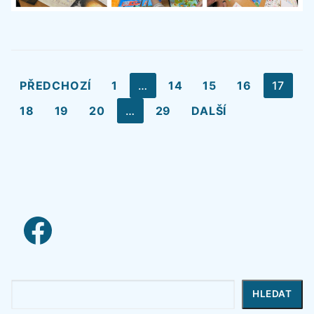
Stránkování
PŘEDCHOZÍ
1
…
14
15
16
17
příspěvků
18
19
20
…
29
DALŠÍ
facebook link
Hledat
HLEDAT