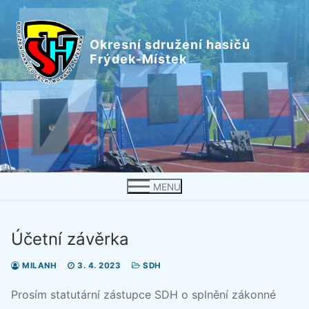
Přeskočit
na
Okresní sdružení hasičů
obsah
Frýdek-Místek
MENU
Účetní závěrka
MILANH
3. 4. 2023
SDH
Prosím statutární zástupce SDH o splnění zákonné