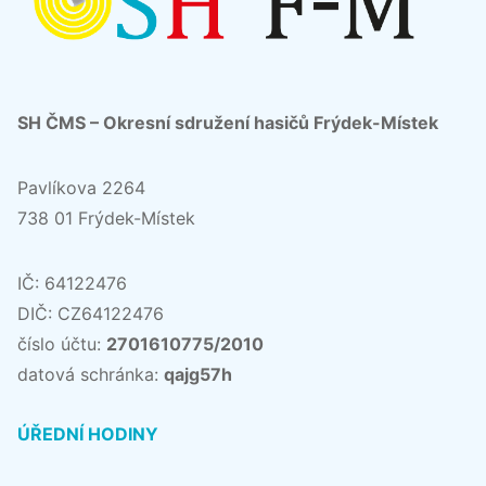
SH ČMS – Okresní sdružení hasičů Frýdek-Místek
Pavlíkova 2264
738 01 Frýdek-Místek
IČ: 64122476
DIČ: CZ64122476
číslo účtu:
2701610775/2010
datová schránka:
qajg57h
ÚŘEDNÍ HODINY