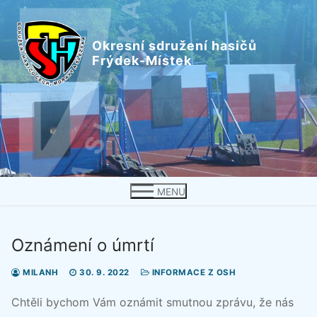
Přeskočit
na
Okresní sdružení hasičů
obsah
Frýdek-Místek
MENU
Oznámení o úmrtí
MILANH
30. 9. 2022
INFORMACE Z OSH
Chtěli bychom Vám oznámit smutnou zprávu, že nás