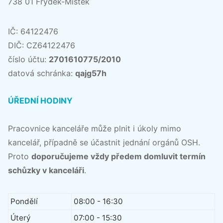
738 01 Frýdek-Místek
IČ: 64122476
DIČ: CZ64122476
číslo účtu:
2701610775/2010
datová schránka:
qajg57h
ÚŘEDNÍ HODINY
Pracovnice kanceláře může plnit i úkoly mimo
kancelář, případně se účastnit jednání orgánů OSH.
Proto
doporučujeme vždy předem domluvit termín
schůzky v kanceláři
.
Pondělí
08:00 - 16:30
Úterý
07:00 - 15:30