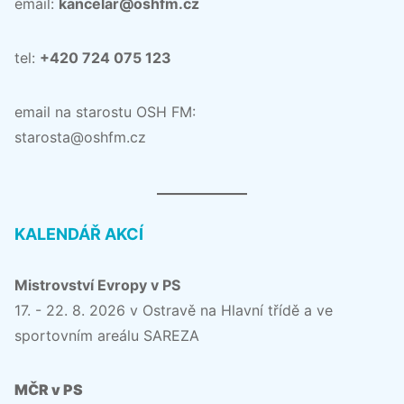
email:
kancelar@oshfm.cz
tel:
+420 724 075 123
email na starostu OSH FM:
starosta@oshfm.cz
KALENDÁŘ AKCÍ
Mistrovství Evropy v PS
17. - 22. 8. 2026 v Ostravě na Hlavní třídě a ve
sportovním areálu SAREZA
MČR v PS