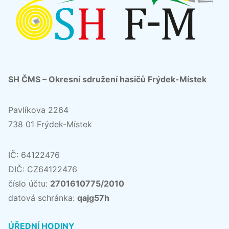
SH ČMS – Okresní sdružení hasičů Frýdek-Místek
Pavlíkova 2264
738 01 Frýdek-Místek
IČ: 64122476
DIČ: CZ64122476
číslo účtu:
2701610775/2010
datová schránka:
qajg57h
ÚŘEDNÍ HODINY