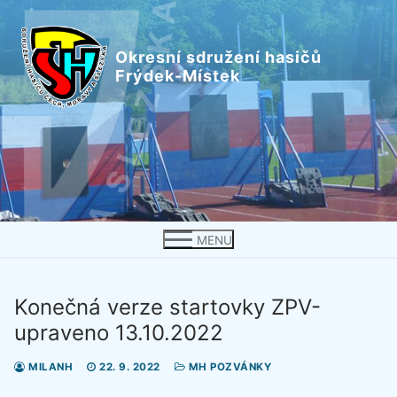
Přeskočit
na
Okresní sdružení hasičů
obsah
Frýdek-Místek
MENU
Konečná verze startovky ZPV-
upraveno 13.10.2022
MILANH
22. 9. 2022
MH POZVÁNKY