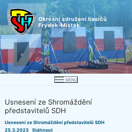
Přeskočit
na
Okresní sdružení hasičů
obsah
Frýdek-Místek
MENU
Usnesení ze Shromáždění
představitelů SDH
Usnesení ze Shromáždění představitelů SDH
25.3.2023
Stáhnout