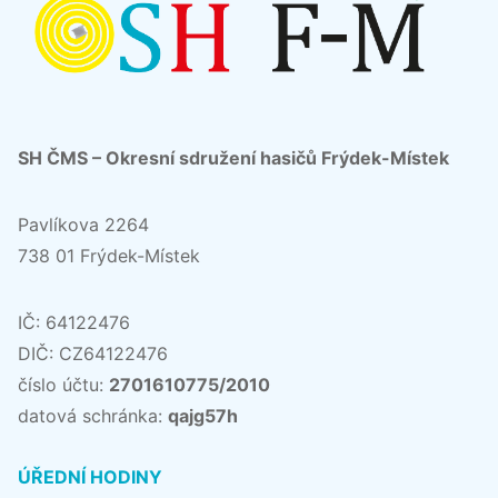
SH ČMS – Okresní sdružení hasičů Frýdek-Místek
Pavlíkova 2264
738 01 Frýdek-Místek
IČ: 64122476
DIČ: CZ64122476
číslo účtu:
2701610775/2010
datová schránka:
qajg57h
ÚŘEDNÍ HODINY