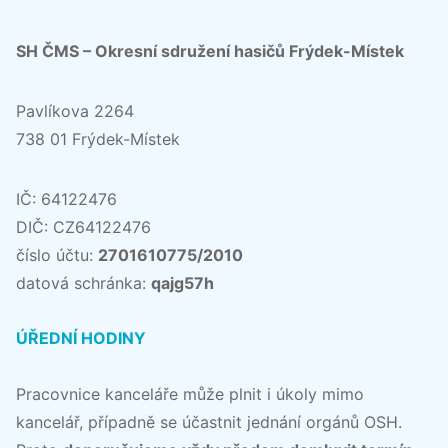
SH ČMS – Okresní sdružení hasičů Frýdek-Místek
Pavlíkova 2264
738 01 Frýdek-Místek
IČ: 64122476
DIČ: CZ64122476
číslo účtu:
2701610775/2010
datová schránka:
qajg57h
ÚŘEDNÍ HODINY
Pracovnice kanceláře může plnit i úkoly mimo
kancelář, případně se účastnit jednání orgánů OSH.