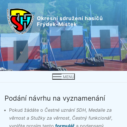
Přeskočit
na
Okresní sdružení hasičů
obsah
Frýdek-Místek
MENU
Podání návrhu na vyznamenání
Pokud žádáte o
Čestné uznání SDH, Medaile za
věrnost a Stužky za věrnost
,
Čestný funkcionář
,
vyplňte prosím tento
formulář
a podepsaný