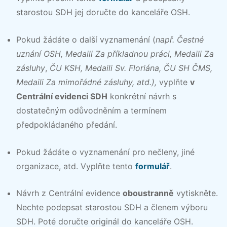
starostou SDH jej doručte do kanceláře OSH.
Pokud žádáte o další vyznamenání (
např. Čestné
uznání OSH, Medaili Za příkladnou práci, Medaili Za
zásluhy
,
ČU KSH, Medaili Sv. Floriána, ČU SH ČMS,
Medaili Za mimořádné zásluhy, atd.),
vyplňte
v
Centrální evidenci SDH
konkrétní návrh s
dostatečným odůvodněním a termínem
předpokládaného předání.
Pokud žádáte o vyznamenání pro nečleny, jiné
organizace, atd. Vyplňte tento
formulář
.
Návrh z Centrální evidence
oboustranně
vytiskněte.
Nechte podepsat starostou SDH a členem výboru
SDH. Poté doručte originál do kanceláře OSH.