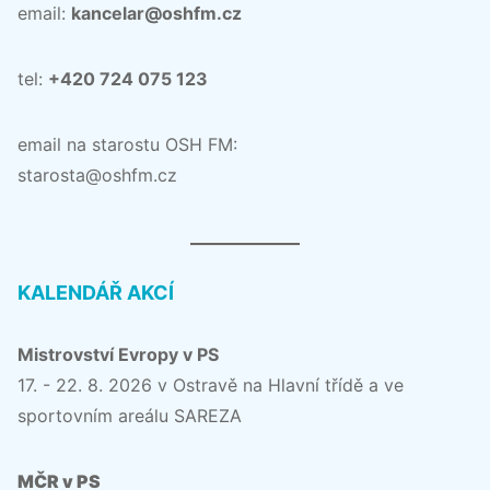
email:
kancelar@oshfm.cz
tel:
+420 724 075 123
email na starostu OSH FM:
starosta@oshfm.cz
KALENDÁŘ AKCÍ
Mistrovství Evropy v PS
17. - 22. 8. 2026 v Ostravě na Hlavní třídě a ve
sportovním areálu SAREZA
MČR v PS