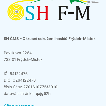
SH ČMS – Okresní sdružení hasičů Frýdek-Místek
Pavlíkova 2264
738 01 Frýdek-Místek
IČ: 64122476
DIČ: CZ64122476
číslo účtu:
2701610775/2010
datová schránka:
qajg57h