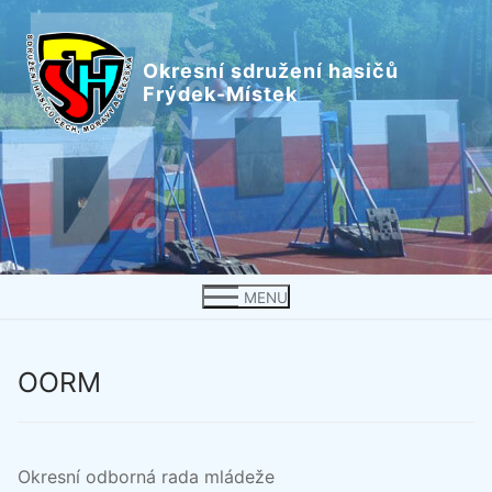
Přeskočit
na
Okresní sdružení hasičů
obsah
Frýdek-Místek
MENU
OORM
Okresní odborná rada mládeže