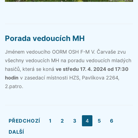
Porada vedoucích MH
Jménem vedoucího OORM OSH F-M V. Čarvaše zvu
všechny vedoucích MH na poradu vedoucích mladých
hasičů, která se koná
ve středu 17. 4. 2024 od 17:30
hodin
v zasedací místnosti HZS, Pavlíkova 2264,
2.patro.
Stránkování
PŘEDCHOZÍ
1
2
3
4
5
6
příspěvků
DALŠÍ